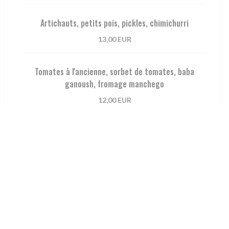
Artichauts, petits pois, pickles, chimichurri
13,00 EUR
Tomates à l'ancienne, sorbet de tomates, baba
ganoush, fromage manchego
12,00 EUR
Carpaccio de truite, oeufs de tobiko, radis sésame,
combava
14,00 EUR
Marmitako
12,00 EUR