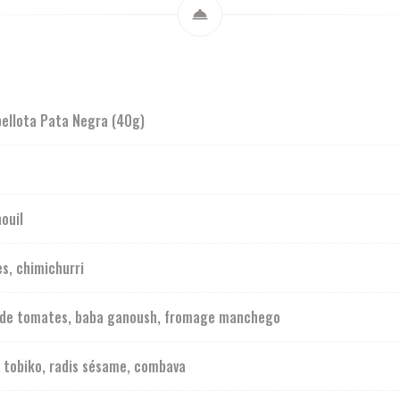
bellota Pata Negra (40g)
ouil
es, chimichurri
t de tomates, baba ganoush, fromage manchego
e tobiko, radis sésame, combava