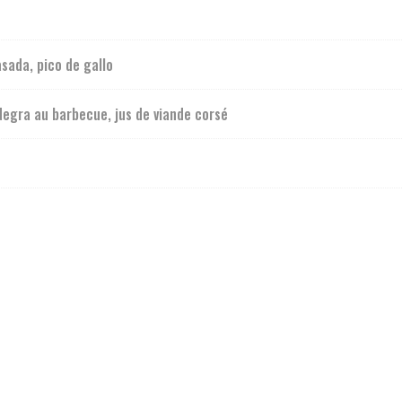
sada, pico de gallo
Negra au barbecue, jus de viande corsé
Neem contact met ons op
W