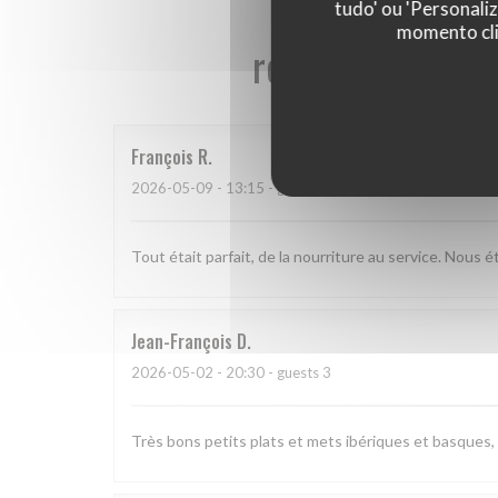
tudo' ou 'Personali
momento cli
reviews_from_ou
François
R
2026-05-09
- 13:15 - guests 3
Tout était parfait, de la nourriture au service. Nous 
Jean-François
D
2026-05-02
- 20:30 - guests 3
Très bons petits plats et mets ibériques et basques