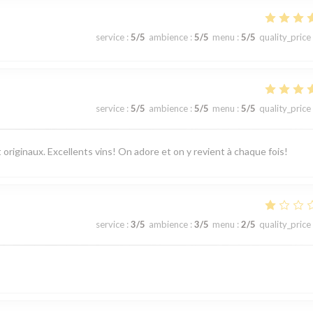
service
:
5
/5
ambience
:
5
/5
menu
:
5
/5
quality_price
service
:
5
/5
ambience
:
5
/5
menu
:
5
/5
quality_price
 originaux. Excellents vins! On adore et on y revient à chaque fois!
service
:
3
/5
ambience
:
3
/5
menu
:
2
/5
quality_price