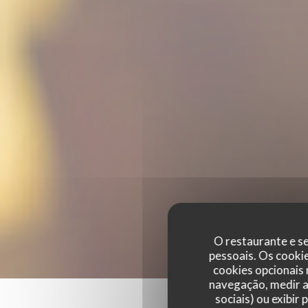
O restaurante e se
pessoais. Os cooki
cookies opcionais
navegação, medir a 
sociais) ou exibir