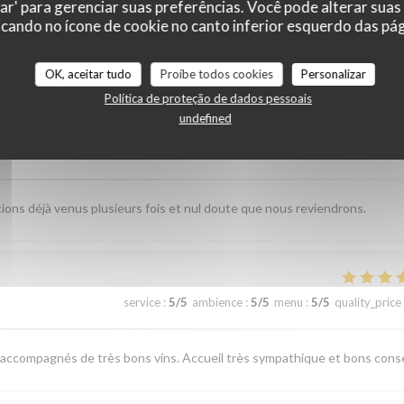
zar' para gerenciar suas preferências. Você pode alterar suas
cando no ícone de cookie no canto inferior esquerdo das pági
r_clients_following_booking
OK, aceitar tudo
Proíbe todos cookies
Personalizar
Política de proteção de dados pessoais
undefined
service
:
5
/5
ambience
:
5
/5
menu
:
5
/5
quality_price
étions déjà venus plusieurs fois et nul doute que nous reviendrons.
service
:
5
/5
ambience
:
5
/5
menu
:
5
/5
quality_price
, accompagnés de très bons vins. Accueil très sympathique et bons conse