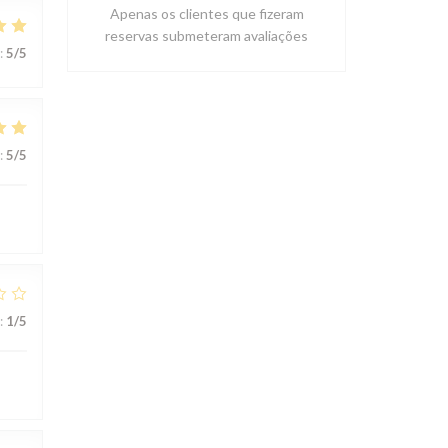
Apenas os clientes que fizeram
reservas submeteram avaliações
:
5
/5
:
5
/5
:
1
/5