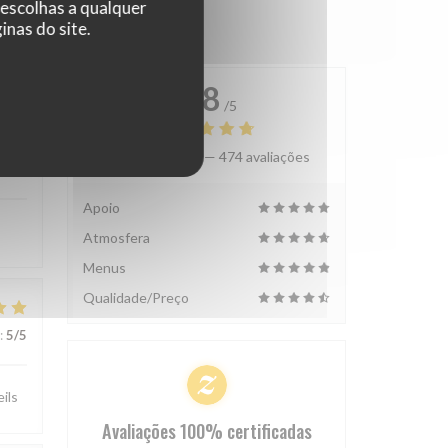
 escolhas a qualquer
nas do site.
4.8
/5
Avaliação média —
474 avaliações
:
5
/5
Apoio
Atmosfera
Menus
Qualidade/Preço
:
5
/5
ils
Avaliações 100% certificadas