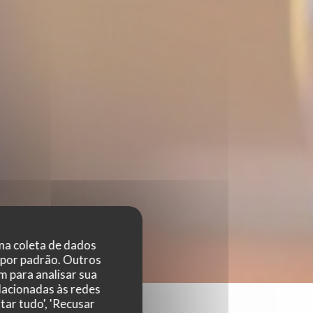
 na coleta de dados
 por padrão. Outros
 para analisar sua
elacionadas às redes
tar tudo', 'Recusar