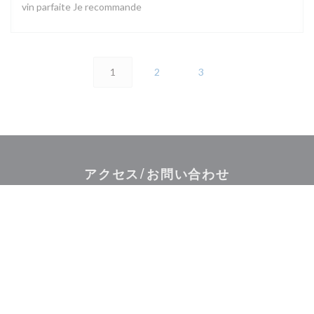
vin parfaite Je recommande
1
2
3
アクセス/お問い合わせ
((新しいウィンドウで
7 rue du Cher 75020 Paris
09 81 29 27 12
Facebook ((新しいウィンドウで開
Instagram ((新しいウィ
お問い合わせ