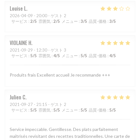
Louise
L
2026-04-09
- 20:00 - ゲスト 2
サービス
:
2
/5
雰囲気
:
2
/5
メニュー
:
3
/5
品質-価格
:
3
/5
VIOLAINE
H
2021-09-29
- 12:30 - ゲスト 3
サービス
:
5
/5
雰囲気
:
4
/5
メニュー
:
5
/5
品質-価格
:
4
/5
Produits frais Excellent accueil Je recommande +++
Julien
C
2021-09-27
- 21:15 - ゲスト 2
サービス
:
5
/5
雰囲気
:
5
/5
メニュー
:
5
/5
品質-価格
:
5
/5
Service impeccable. Gentillesse. Des plats parfaitement
maîtrisés revisitant des recettes traditionnelles. Une carte de