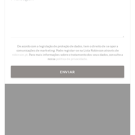
De acordo com a legislação de proteção de dados, tem o direito de se opor a
comunicações de marketing. Pode registar-se na Lista Robinson através de
robinson.pt
. Para mais informações sobre o tratamento dos seus dados, consulte a
nossa
política de privacidade
.