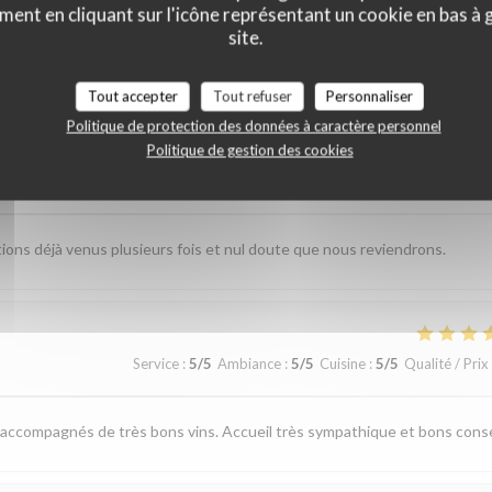
ment en cliquant sur l'icône représentant un cookie en bas à
site.
vis de nos clients
Tout accepter
Tout refuser
Personnaliser
Politique de protection des données à caractère personnel
Politique de gestion des cookies
Service
:
5
/5
Ambiance
:
5
/5
Cuisine
:
5
/5
Qualité / Prix
étions déjà venus plusieurs fois et nul doute que nous reviendrons.
Service
:
5
/5
Ambiance
:
5
/5
Cuisine
:
5
/5
Qualité / Prix
, accompagnés de très bons vins. Accueil très sympathique et bons conse