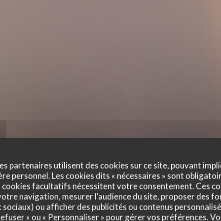
es partenaires utilisent des cookies sur ce site, pouvant impli
e personnel. Les cookies dits « nécessaires » sont obligatoir
 cookies facultatifs nécessitent votre consentement. Ces co
otre navigation, mesurer l'audience du site, proposer des fon
x sociaux) ou afficher des publicités ou contenus personnalisé
 refuser » ou « Personnaliser » pour gérer vos préférences. V