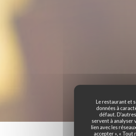
Le restaurant et s
données à caractèr
défaut. D'autres
servent à analyser v
lien avec les réseau
accepter », « Tout