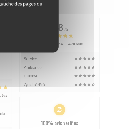
 gauche des pages du
4.8
/5
Note moyenne —
474 avis
:
5
/5
Service
Ambiance
Cuisine
Qualité/Prix
:
5
/5
ils
100% avis vérifiés