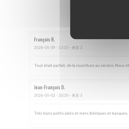
我
François
R
2026-05-09
- 13:15 - 来宾 3
Tout était parfait, de la nourriture au service. Nous 
Jean-François
D
2026-05-02
- 20:30 - 来宾 3
Très bons petits plats et mets ibériques et basques