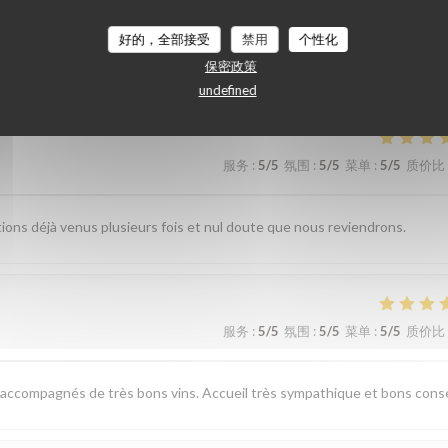
们的顾客评分
好的，全部接受
禁用
个性化
保密政策
undefined
服务
:
5
/5
氛围
:
5
/5
菜单
:
5
/5
质价比
étions déjà venus plusieurs fois et nul doute que nous reviendrons.
服务
:
5
/5
氛围
:
5
/5
菜单
:
5
/5
质价比
, accompagnés de très bons vins. Accueil très sympathique et bons conse