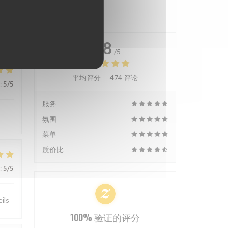
4.8
/5
平均评分 —
474 评论
:
5
/5
服务
氛围
菜单
质价比
:
5
/5
ils
100% 验证的评分