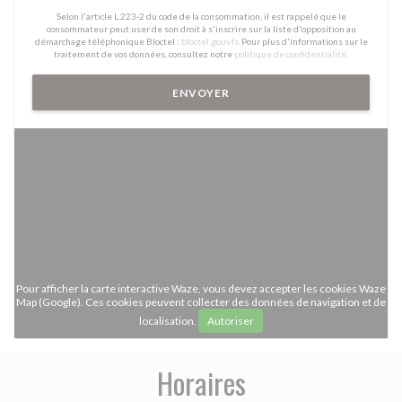
Selon l'article L.223-2 du code de la consommation, il est rappelé que le
consommateur peut user de son droit à s'inscrire sur la liste d'opposition au
démarchage téléphonique Bloctel :
bloctel.gouv.fr
. Pour plus d'informations sur le
traitement de vos données, consultez notre
politique de confidentialité
.
Pour afficher la carte interactive Waze, vous devez accepter les cookies Waze
Map (Google). Ces cookies peuvent collecter des données de navigation et de
localisation.
Autoriser
Horaires